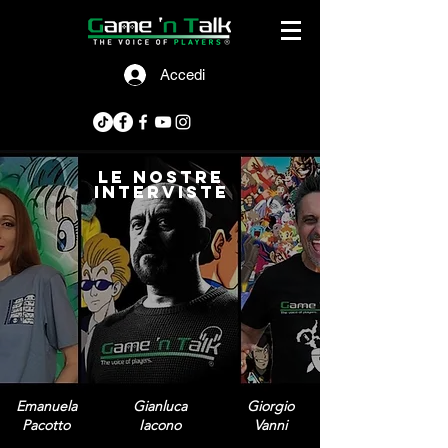
Accedi
le nostre
interviste
Emanuela
Gianluca
Giorgio
Pacotto
Iacono
Vanni