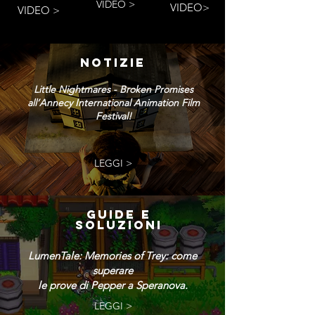
VIDEO >
VIDEO>
VIDEO >
NOTIZIE
Little Nightmares - Broken Promises
all’Annecy International Animation Film
Festival!
LEGGI >
GUIDE E
SOLUZIONI
LumenTale: Memories of Trey: come
superare
le prove di Pepper a Speranova.
LEGGI >