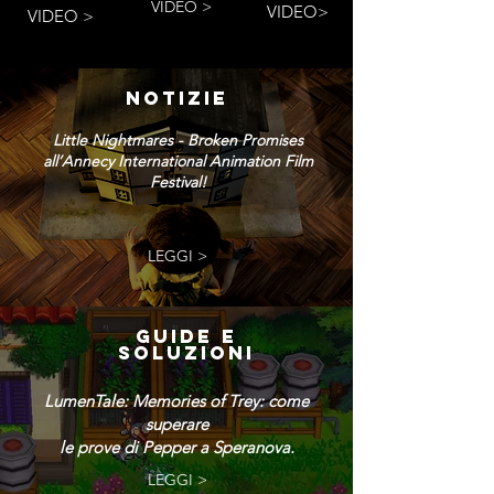
VIDEO >
VIDEO>
VIDEO >
NOTIZIE
Little Nightmares - Broken Promises
all’Annecy International Animation Film
Festival!
LEGGI >
GUIDE E
SOLUZIONI
LumenTale: Memories of Trey: come
superare
le prove di Pepper a Speranova.
LEGGI >