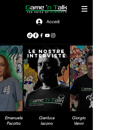
Accedi
le nostre
interviste
Emanuela
Gianluca
Giorgio
Pacotto
Iacono
Vanni